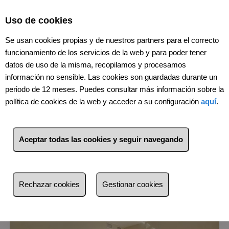
Select Language
▼
Uso de cookies
Se usan cookies propias y de nuestros partners para el correcto
funcionamiento de los servicios de la web y para poder tener
datos de uso de la misma, recopilamos y procesamos
información no sensible. Las cookies son guardadas durante un
periodo de 12 meses. Puedes consultar más información sobre la
política de cookies de la web y acceder a su configuración
aquí
.
1
Inmuebles
Benalúa/La
Florida/Babel/San Gabriel (Alicante)
Aceptar todas las cookies y seguir navegando
Lista
Mapa
Filtros
Rechazar cookies
Gestionar cookies
más reciente
más reciente
Menos reciente