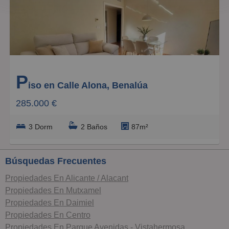
Baratos
Caros
Pequeños
P
Grandes
iso en Calle Alona, Benalúa
285.000 €
3 Dorm
2 Baños
87m²
Búsquedas Frecuentes
Propiedades En Alicante / Alacant
Propiedades En Mutxamel
Propiedades En Daimiel
Propiedades En Centro
Propiedades En Parque Avenidas - Vistahermosa